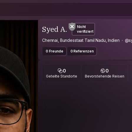
Syed A.
Nicht
verifiziert
Chennai, Bundesstaat Tamil Nadu, Indien
@s
0 Freunde
0 Referenzen
0
0
Geteilte Standorte
Bevorstehende Reisen