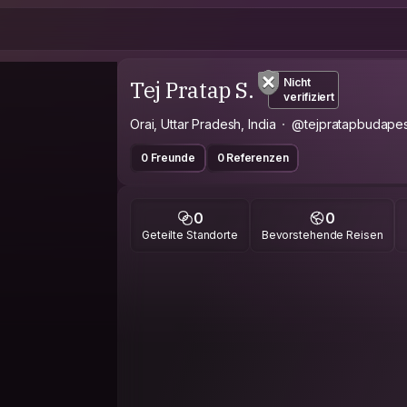
Tej Pratap S.
Nicht
verifiziert
Orai, Uttar Pradesh, India
@tejpratapbudape
0 Freunde
0 Referenzen
0
0
Geteilte Standorte
Bevorstehende Reisen