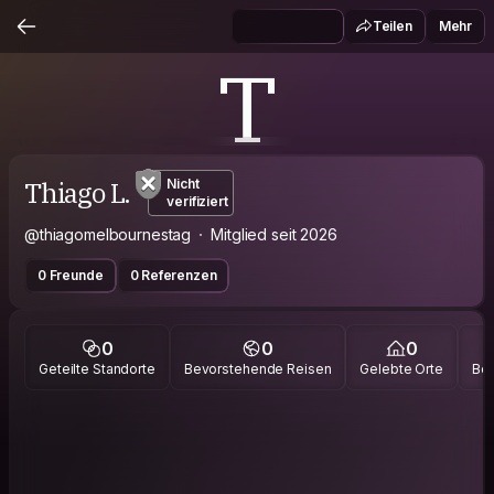
Teilen
Mehr
T
Thiago L.
Nicht
verifiziert
@thiagomelbournestag
Mitglied seit 2026
0 Freunde
0 Referenzen
0
0
0
Geteilte Standorte
Bevorstehende Reisen
Gelebte Orte
Bes