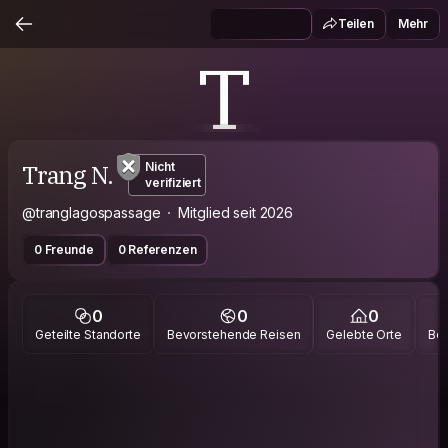
Teilen
Mehr
T
Trang N.
Nicht
verifiziert
@tranglagospassage
Mitglied seit 2026
0 Freunde
0 Referenzen
0
0
0
Geteilte Standorte
Bevorstehende Reisen
Gelebte Orte
Bes