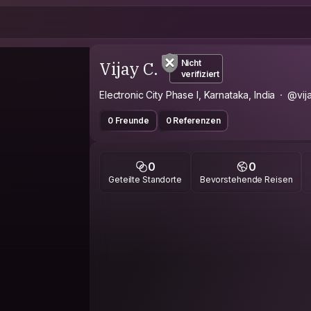
Vijay C.
Nicht
verifiziert
Electronic City Phase I, Karnataka, India
@vij
0 Freunde
0 Referenzen
0
0
Geteilte Standorte
Bevorstehende Reisen