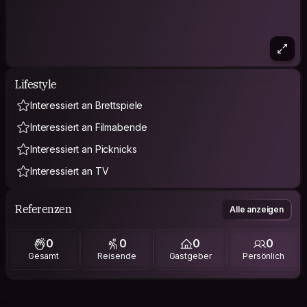
Lifestyle
Interessiert an Brettspiele
Interessiert an Filmabende
Interessiert an Picknicks
Interessiert an TV
Referenzen
Alle anzeigen
0
0
0
0
Gesamt
Reisende
Gastgeber
Persönlich