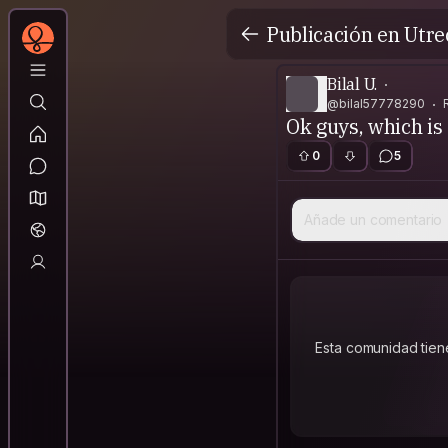
Publicación en Utre
Bilal U.
@bilal57778290
Ok guys, which is 
0
5
Añade un comentario
Esta comunidad tien