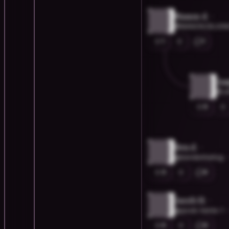
Manon d.
@MANON.DEJON
1
1
Jas
@J
0
Ben d.
@bendenhartog
3
0
Jacob H.
@jacob-herrie-1
0
0