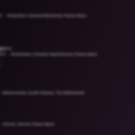
G
Rotterdam, Holanda Meridional, Países Bajos
per v.
APZ
Ámsterdam, Holanda Septentrional, Países Bajos
Alblasserdam, South Holland, The Netherlands
Utrecht, Utrecht, Países Bajos