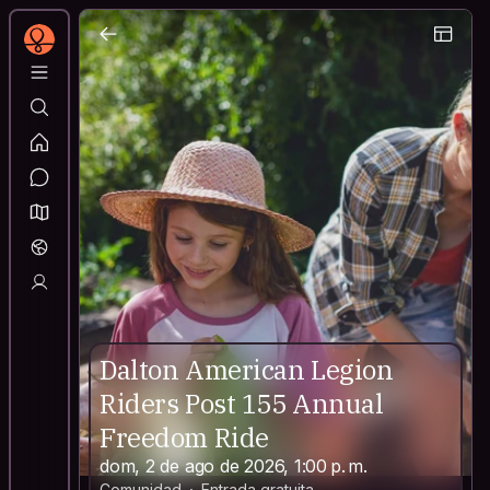
Dalton American Legion
Riders Post 155 Annual
Freedom Ride
dom, 2 de ago de 2026, 1:00 p. m.
Comunidad
Entrada gratuita