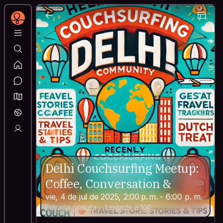
Delhi Couchsurfing Meetup:
Coffee, Conversation &
vie, 4 de jul de 2025, 2:00 p. m. - 6:00 p. m.
Entrada gratuita
Limitado a 100