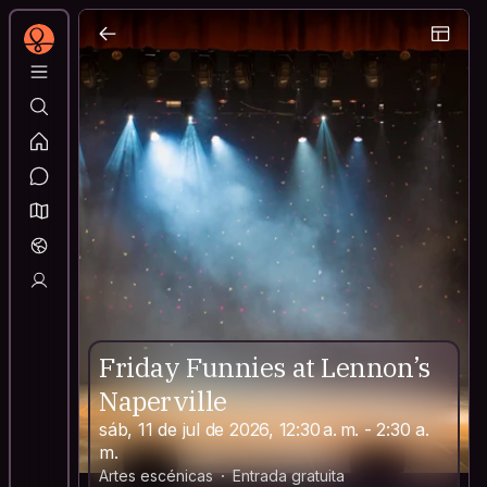
Friday Funnies at Lennon’s
Naperville
sáb, 11 de jul de 2026, 12:30 a. m. - 2:30 a.
m.
Artes escénicas
Entrada gratuita