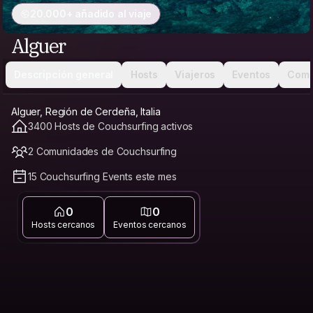
20.000+ añadido al viaje
Alguer
Descripción general
Hosts
Viajeros
Eventos
Comu
Alguer, Región de Cerdeña, Italia
3400 Hosts de Couchsurfing activos
2 Comunidades de Couchsurfing
15 Couchsurfing Events este mes
0
0
Hosts cercanos
Eventos cercanos