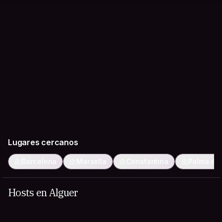
Lugares cercanos
Barcelona
Marsella
Constantina
Palma de 
Hosts en Alguer