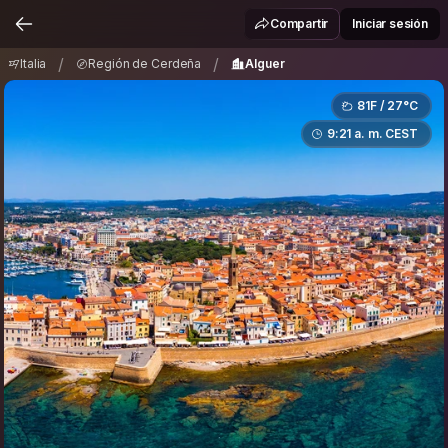
Italia
Región de Cerdeña
Alguer
/
/
Compartir
Iniciar sesión
/
/
Italia
Región de Cerdeña
Alguer
81F / 27°C
9:21 a. m. CEST