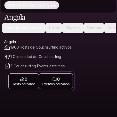
10.000+ añadido al viaje
Angola
Descripción general
Hosts
Viajeros
Eventos
Comu
Angola
1900 Hosts de Couchsurfing activos
1 Comunidad de Couchsurfing
5 Couchsurfing Events este mes
0
0
Hosts cercanos
Eventos cercanos