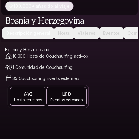
100.000+ añadido al viaje
Bosnia y Herzegovina
Descripción general
Hosts
Viajeros
Eventos
Comu
Bosnia y Herzegovina
18.300 Hosts de Couchsurfing activos
1 Comunidad de Couchsurfing
35 Couchsurfing Events este mes
0
0
Hosts cercanos
Eventos cercanos