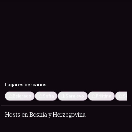
Lugares cercanos
Belgrado
Sofía
Sarajevo
Priština
Sko
Hosts en Bosnia y Herzegovina