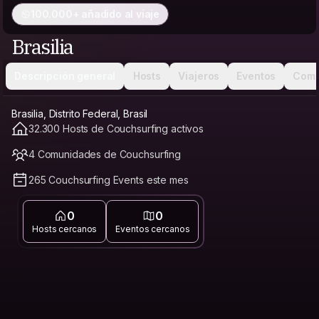
100.000+ añadido al viaje
Brasilia
Descripción general
Hosts
Viajeros
Eventos
Comu
Brasilia, Distrito Federal, Brasil
32.300 Hosts de Couchsurfing activos
4 Comunidades de Couchsurfing
265 Couchsurfing Events este mes
0
0
Hosts cercanos
Eventos cercanos