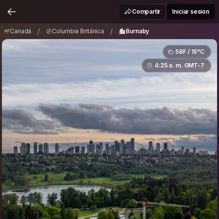
Canadá
Columbia Británica
Burnaby
/
/
Compartir
Iniciar sesión
/
/
Canadá
Columbia Británica
Burnaby
58F / 15°C
4:25 a. m. GMT-7