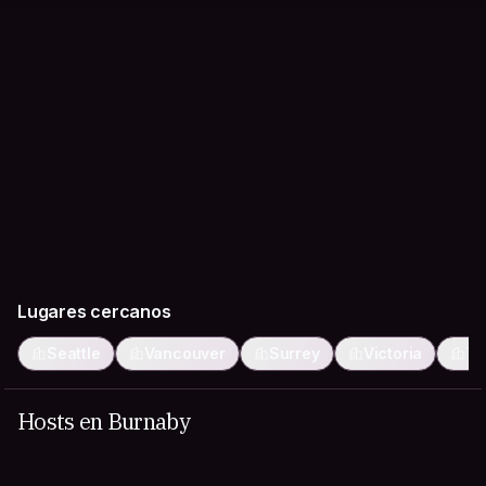
Lugares cercanos
Seattle
Vancouver
Surrey
Victoria
Ta
Hosts en Burnaby