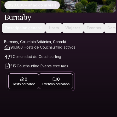
20.000+ añadido al viaje
Burnaby
Descripción general
Hosts
Viajeros
Eventos
Comu
Burnaby, Columbia Británica, Canadá
96.900 Hosts de Couchsurfing activos
1 Comunidad de Couchsurfing
515 Couchsurfing Events este mes
0
0
Hosts cercanos
Eventos cercanos