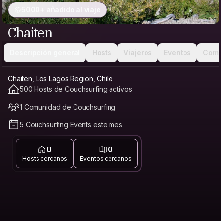
5000+ añadido al viaje
Chaiten
Descripción general
Hosts
Viajeros
Eventos
Comu
Chaiten, Los Lagos Region, Chile
500 Hosts de Couchsurfing activos
1 Comunidad de Couchsurfing
5 Couchsurfing Events este mes
0
0
Hosts cercanos
Eventos cercanos