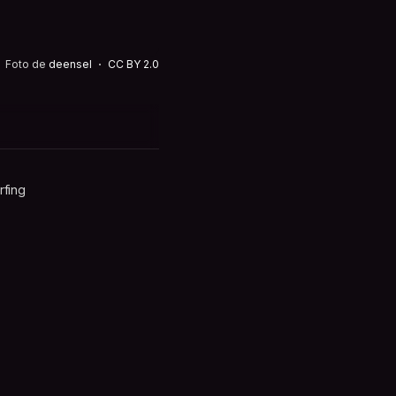
Foto de
deensel
CC BY 2.0
fing