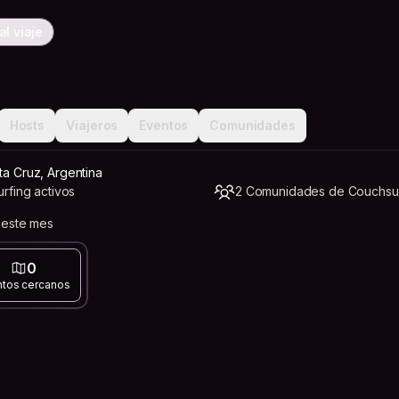
l viaje
Hosts
Viajeros
Eventos
Comunidades
ta Cruz, Argentina
rfing activos
2 Comunidades de Couchsur
 este mes
0
ntos cercanos