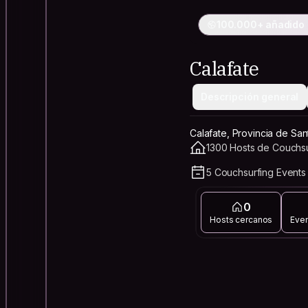
100.000+ añadido a
Calafate
Descripción general
Calafate, Provincia de San
1300 Hosts de Couchsu
5 Couchsurfing Events
0
Hosts cercanos
Eve