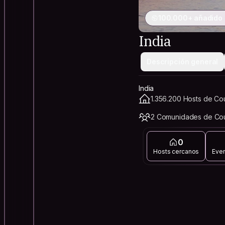
100.000+ añadido a
India
Descripción general
India
1.356.200 Hosts de Co
2 Comunidades de Cou
0
Hosts cercanos
Eve