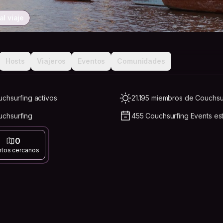
l viaje
Hosts
Viajeros
Eventos
Comunidades
uchsurfing activos
21.195 miembros de Couchsu
chsurfing
455 Couchsurfing Events es
0
ntos cercanos