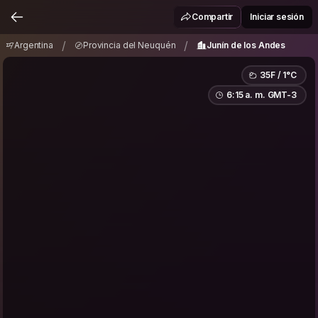
Argentina
Provincia del Neuquén
/
/
Compartir
Iniciar sesión
Junín de los Andes
/
/
Argentina
Provincia del Neuquén
Junín de los Andes
35F / 1°C
6:15 a. m. GMT-3