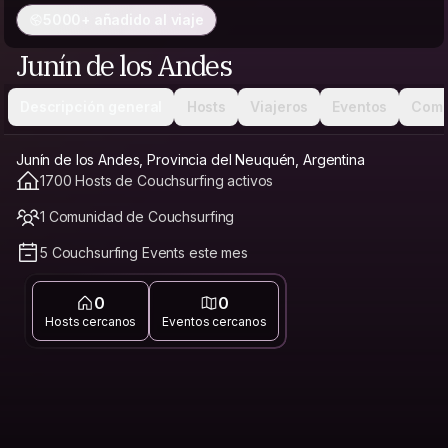
5000+ añadido al viaje
Junín de los Andes
Descripción general
Hosts
Viajeros
Eventos
Comu
Junín de los Andes, Provincia del Neuquén, Argentina
1700 Hosts de Couchsurfing activos
1 Comunidad de Couchsurfing
5 Couchsurfing Events este mes
0
0
Hosts cercanos
Eventos cercanos