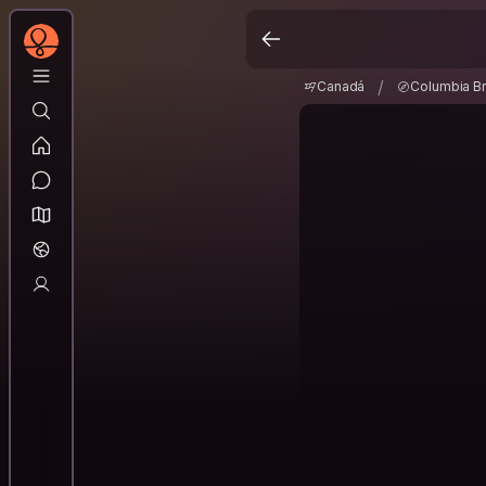
Canadá
Columbia Br
/
/
Canadá
Columbia Br