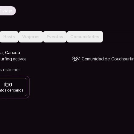
 viaje
Hosts
Viajeros
Eventos
Comunidades
ca, Canadá
rfing activos
1 Comunidad de Couchsurfi
s este mes
0
ntos cercanos