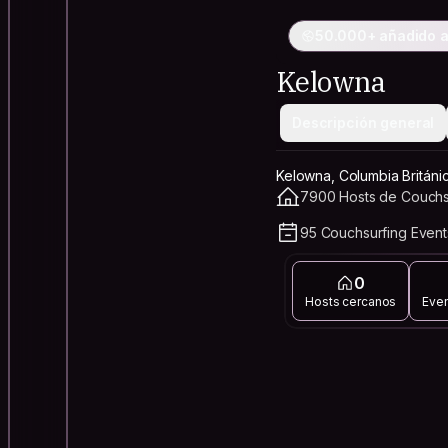
50.000+ añadido al
Kelowna
Descripción general
Kelowna, Columbia Británi
7900 Hosts de Couchsu
95 Couchsurfing Event
0
Hosts cercanos
Eve