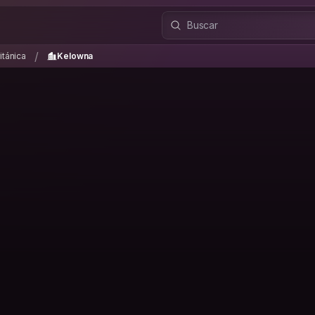
itánica
Kelowna
/
/
itánica
Kelowna