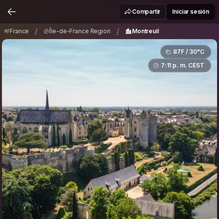
France
Île-de-France Region
Montreuil
/
/
Compartir
Iniciar sesión
/
/
France
Île-de-France Region
Montreuil
87F / 30°C
7:11 p. m. CEST