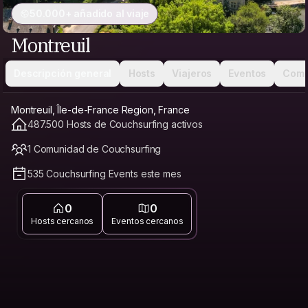
50.000+ añadido al viaje
Montreuil
Descripción general
Hosts
Viajeros
Eventos
Comu
Montreuil, Île-de-France Region, France
487.500 Hosts de Couchsurfing activos
1 Comunidad de Couchsurfing
535 Couchsurfing Events este mes
0
0
Hosts cercanos
Eventos cercanos