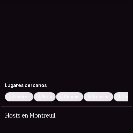
Lugares cercanos
Londres
París
Colonia
Bruselas
Düsse
Hosts en Montreuil