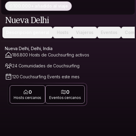
100.000+ añadido al viaje
Nueva Delhi
Descripción general
Hosts
Viajeros
Eventos
Comu
Nueva Delhi, Delhi, India
186.800 Hosts de Couchsurfing activos
24 Comunidades de Couchsurfing
120 Couchsurfing Events este mes
0
0
Hosts cercanos
Eventos cercanos