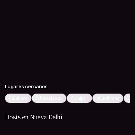
Lugares cercanos
Lahore
Faisalabad
Jaipur
Ludhiana
A
Hosts en Nueva Delhi