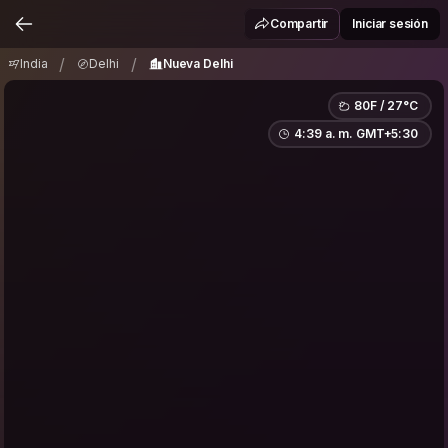
India
Delhi
Nueva Delhi
/
/
Compartir
Iniciar sesión
/
/
India
Delhi
Nueva Delhi
80F / 27°C
4:39 a. m. GMT+5:30