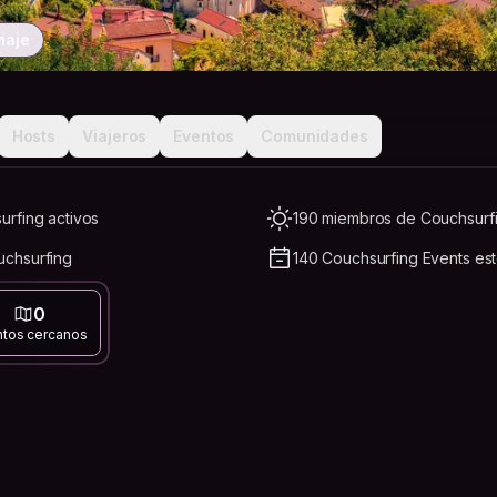
iaje
Hosts
Viajeros
Eventos
Comunidades
rfing activos
190 miembros de Couchsurfi
chsurfing
140 Couchsurfing Events es
0
ntos cercanos