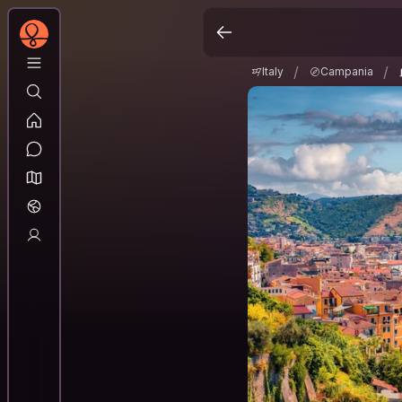
Italy
Campania
/
/
/
/
Italy
Campania