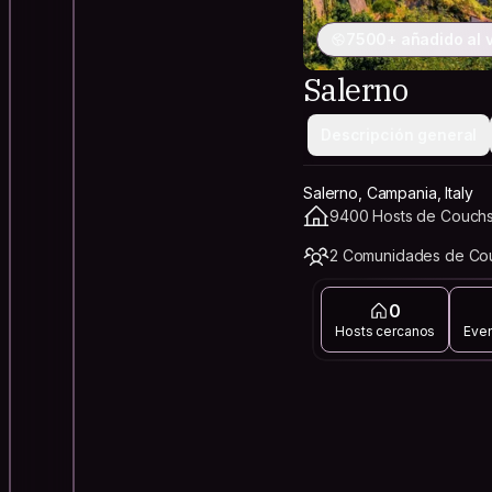
7500+ añadido al v
Salerno
Descripción general
Salerno, Campania, Italy
9400 Hosts de Couchsu
2 Comunidades de Cou
0
Hosts cercanos
Eve