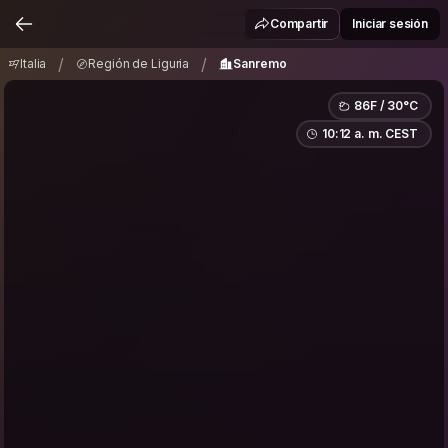
Italia
Región de Liguria
Sanremo
/
/
Compartir
Iniciar sesión
/
/
Italia
Región de Liguria
Sanremo
86F / 30°C
10:12 a. m. CEST