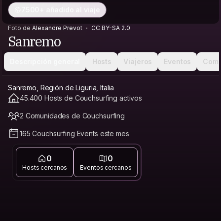
7500+ añadido al viaje
Foto de
Alexandre Prevot
CC BY-SA 2.0
Sanremo
Descripción general
Hosts
Viajeros
Eventos
Comu
Sanremo, Región de Liguria, Italia
45.400 Hosts de Couchsurfing activos
2 Comunidades de Couchsurfing
165 Couchsurfing Events este mes
0
0
Hosts cercanos
Eventos cercanos