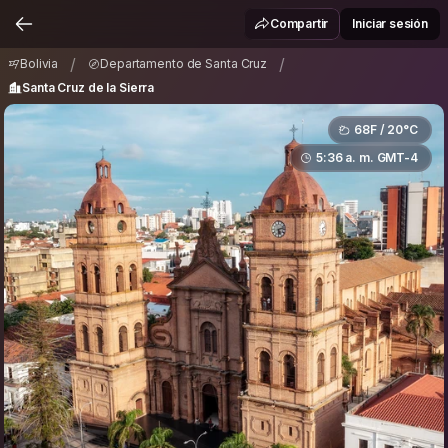
Bolivia
Departamento de Santa Cruz
/
/
Compartir
Iniciar sesión
Santa Cruz de la Sierra
/
/
Bolivia
Departamento de Santa Cruz
Santa Cruz de la Sierra
68F / 20°C
5:36 a. m. GMT-4