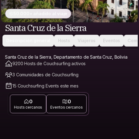
50.000+ añadido al viaje
Santa Cruz de la Sierra
Descripción general
Hosts
Viajeros
Eventos
Comu
Santa Cruz de la Sierra, Departamento de Santa Cruz, Bolivia
9200 Hosts de Couchsurfing activos
3 Comunidades de Couchsurfing
15 Couchsurfing Events este mes
0
0
Hosts cercanos
Eventos cercanos