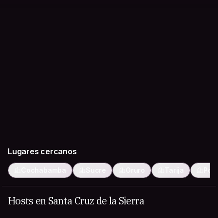
Lugares cercanos
Cochabamba
Sucre
Oruro
Tarija
Poto
Hosts en Santa Cruz de la Sierra