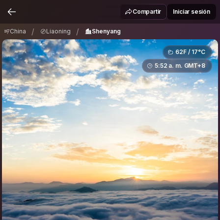
China
Liaoning
Shenyang
/
/
Compartir
Iniciar sesión
/
/
China
Liaoning
Shenyang
62F / 17°C
5:52 a. m. GMT+8