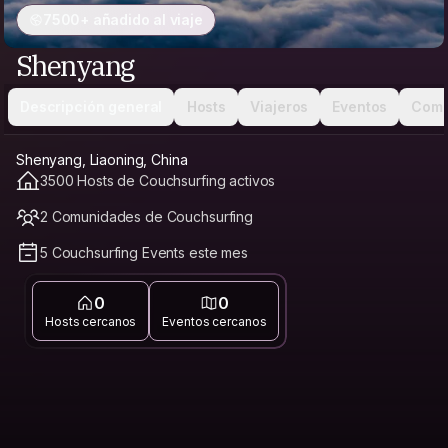
7500+ añadido al viaje
Shenyang
Descripción general
Hosts
Viajeros
Eventos
Comu
Shenyang, Liaoning, China
3500 Hosts de Couchsurfing activos
2 Comunidades de Couchsurfing
5 Couchsurfing Events este mes
0
0
Hosts cercanos
Eventos cercanos