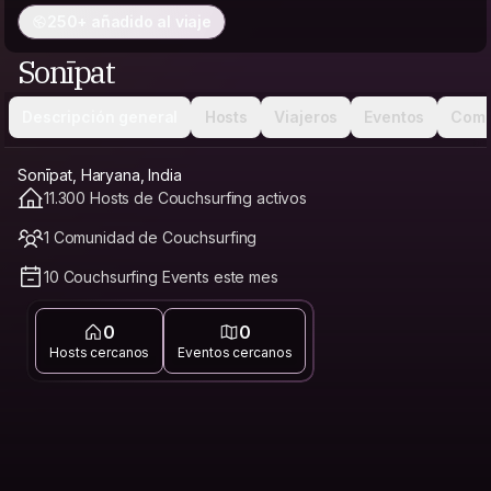
250+ añadido al viaje
Sonīpat
Descripción general
Hosts
Viajeros
Eventos
Comu
Sonīpat, Haryana, India
11.300 Hosts de Couchsurfing activos
1 Comunidad de Couchsurfing
10 Couchsurfing Events este mes
0
0
Hosts cercanos
Eventos cercanos