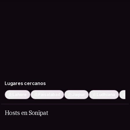
Lugares cercanos
Lahore
Faisalabad
Jaipur
Ludhiana
A
Hosts en Sonīpat