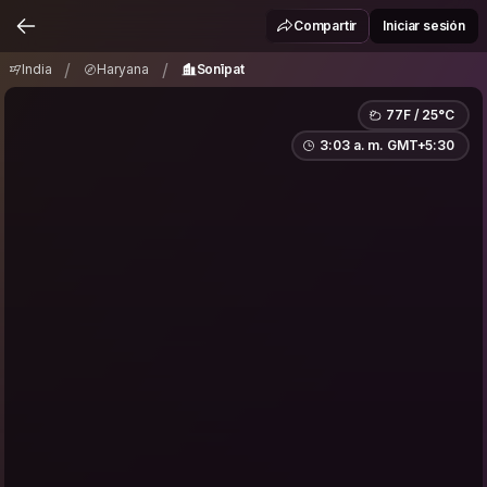
India
Haryana
Sonīpat
/
/
Compartir
Iniciar sesión
/
/
India
Haryana
Sonīpat
77F / 25°C
3:03 a. m. GMT+5:30