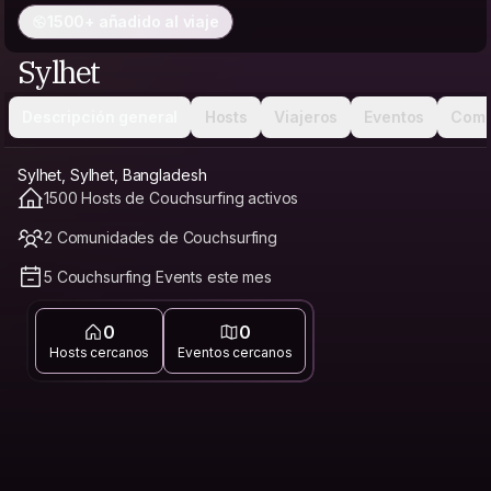
1500+ añadido al viaje
Sylhet
Descripción general
Hosts
Viajeros
Eventos
Comu
Sylhet, Sylhet, Bangladesh
1500 Hosts de Couchsurfing activos
2 Comunidades de Couchsurfing
5 Couchsurfing Events este mes
0
0
Hosts cercanos
Eventos cercanos