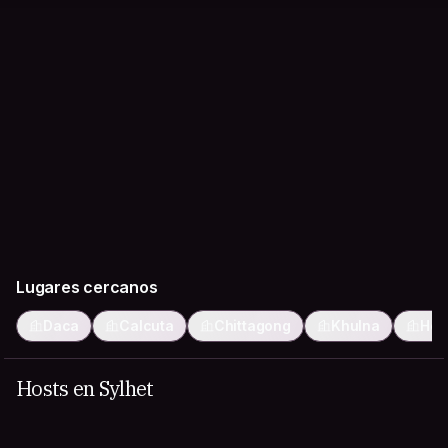
Lugares cercanos
Daca
Calcuta
Chittagong
Khulna
How
Hosts en Sylhet