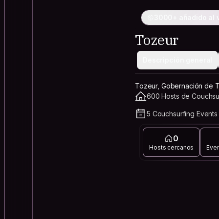
3000+ añadido al v
Tozeur
Descripción general
Tozeur, Gobernación de 
600 Hosts de Couchsur
5 Couchsurfing Events
0
Hosts cercanos
Eve