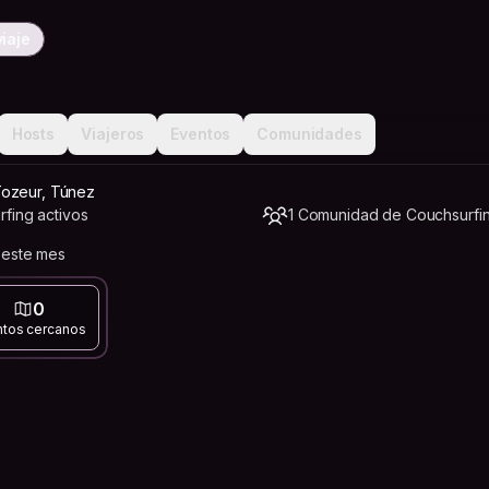
iaje
Hosts
Viajeros
Eventos
Comunidades
Tozeur, Túnez
fing activos
1 Comunidad de Couchsurfi
 este mes
0
ntos cercanos