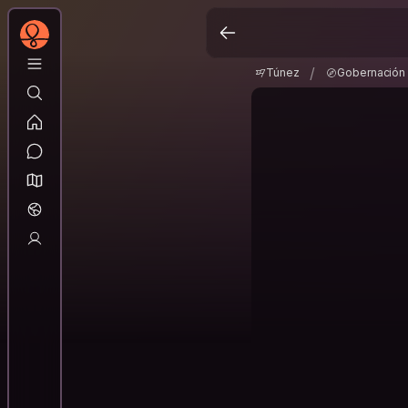
Túnez
Gobernación
/
/
Túnez
Gobernación