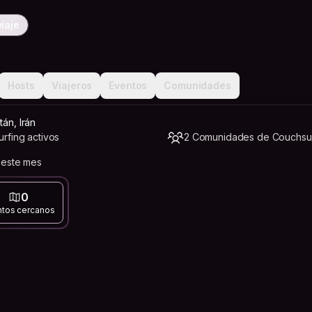
iaje
Hosts
Viajeros
Eventos
Comunidades
tán, Irán
rfing activos
2 Comunidades de Couchsur
 este mes
0
ntos cercanos