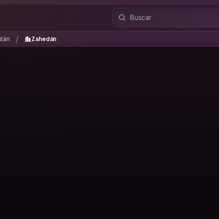
histán
Zahedán
/
/
stán
Zahedán