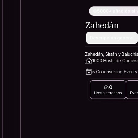
5000+ añadido al v
Zahedán
Descripción general
Zahedán, Sistán y Baluchis
1000 Hosts de Couchsu
5 Couchsurfing Events
0
Hosts cercanos
Eve