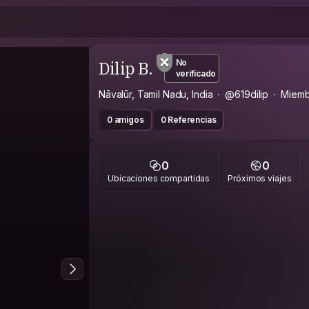
Dilip B.
No
verificado
Nāvalūr, Tamil Nadu, India
@619dilip
Miemb
0 amigos
0 Referencias
0
0
Ubicaciones compartidas
Próximos viajes