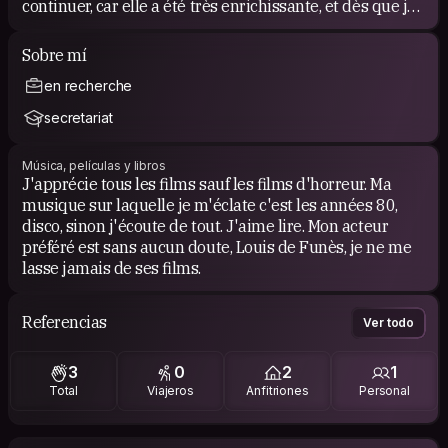
continuer, car elle a été très enrichissante, et dès que je
le Pourrais j'accueillerais chez moi des surfeurs.
Sobre mí
en recherche
secretariat
Música, películas y libros
J'apprécie tous les films sauf les films d'horreur. Ma
musique sur laquelle je m'éclate c'est les années 80,
disco, sinon j'écoute de tout. J'aime lire. Mon acteur
préféré est sans aucun doute, Louis de Funès, je ne me
lasse jamais de ses films.
Referencias
Ver todo
3
0
2
1
Total
Viajeros
Anfitriones
Personal