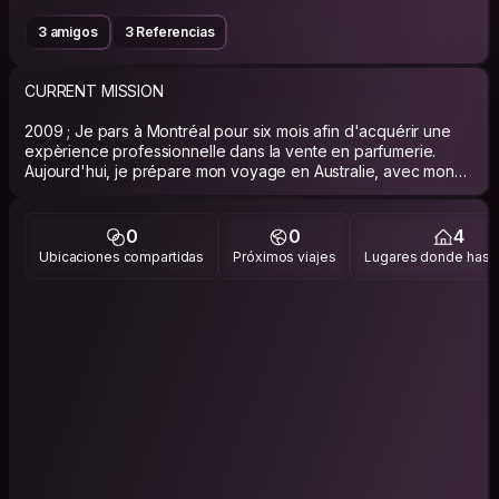
3 amigos
3 Referencias
CURRENT MISSION
2009 ; Je pars à Montréal pour six mois afin d'acquérir une
expèrience professionnelle dans la vente en parfumerie.
Aujourd'hui, je prépare mon voyage en Australie, avec mon
homme!
ABOUT ME
0
0
4
Ubicaciones compartidas
Próximos viajes
Lugares donde has v
Je suis quelqu'un de sérieuse, souriante, discrète, j'aime les
gens et partager des moments sympas avec eux. J 'aime les
voyages, découvrir de nouvelles cultures, la photo (l'objectif
devant), aller au ciné, Les soirées entre amis ... Mon souhait
serait de pouvoir continuer a voyager et de quitter en fin
d'année ma région et de construire une nouvelle vie.
PHILOSOPHY
GARDEZ LE SOURIRE!!!