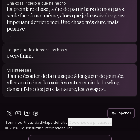
Una cosa increíble que he hecho
La première chose , a été de partir hors de mon pays,
seule face à moi même, alors que je laissais des gens
Important derrière moi. Une chose très dure, mais
positive.
La seconde, tout quitter pour vivre presque 3 ans en
Australie avec mon compagnon de l'époque. Un grand
Lo que puedo ofrecer a los hosts
et merveilleux changement, des souvenirs pleins la
everything...
tête...
Mis intereses
J'aime écouter de la musique à longueur de journée,
aller au cinéma, les soirées entres amis, le bowling,
danser, faire des jeux, la nature, les voyages...
Español
Términos
Privacidad
Mapa del sitio
Opciones de privacidad
© 2026 Couchsurfing International Inc.