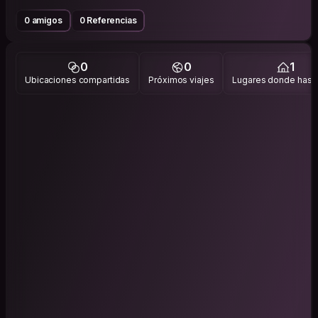
0 amigos
0 Referencias
0
0
1
Ubicaciones compartidas
Próximos viajes
Lugares donde has v