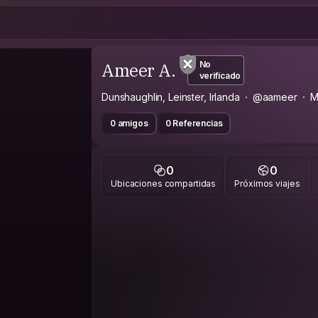
Ameer A.
No
verificado
Dunshaughlin, Leinster, Irlanda
@aameer
M
0 amigos
0 Referencias
0
0
Ubicaciones compartidas
Próximos viajes