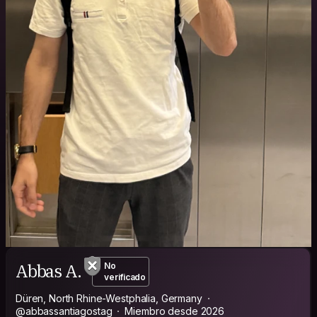
Abbas A.
No
verificado
Düren, North Rhine-Westphalia, Germany
@abbassantiagostag
Miembro desde 2026