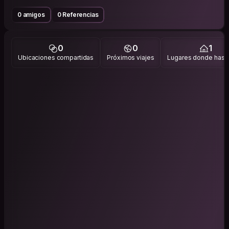
0 amigos
0 Referencias
0
0
1
Ubicaciones compartidas
Próximos viajes
Lugares donde has v