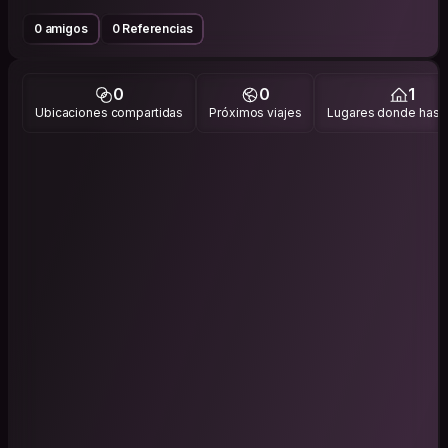
0 amigos
0 Referencias
0
0
1
Ubicaciones compartidas
Próximos viajes
Lugares donde has v