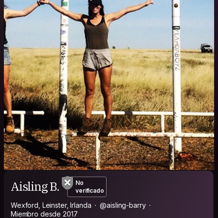
Aisling B.
No
verificado
Wexford, Leinster, Irlanda
@aisling-barry
Miembro desde 2017