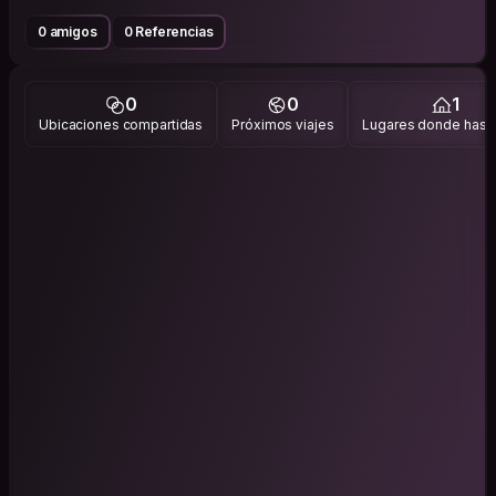
0 amigos
0 Referencias
0
0
1
Ubicaciones compartidas
Próximos viajes
Lugares donde has v