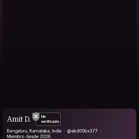
Amit D.
No
verificado
Bengaluru, Karnataka, India
@akd00bx377
Miembro desde 2026