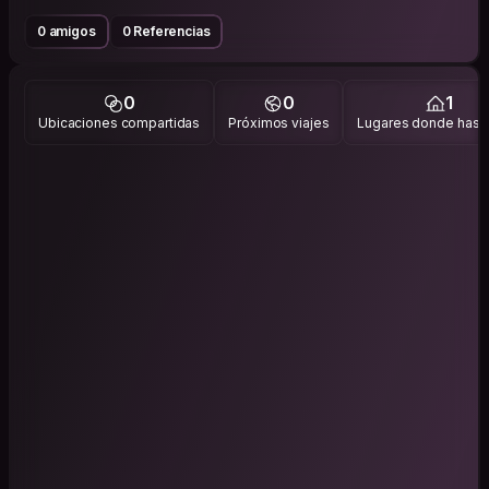
0 amigos
0 Referencias
0
0
1
Ubicaciones compartidas
Próximos viajes
Lugares donde has v