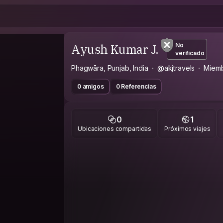
Ayush Kumar J.
No
verificado
Phagwāra, Punjab, India
@akjtravels
Miem
0 amigos
0 Referencias
0
1
Ubicaciones compartidas
Próximos viajes