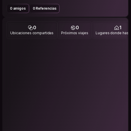
0 amigos
0 Referencias
0
0
1
Ubicaciones compartidas
Próximos viajes
Lugares donde has v