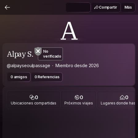
Compartir
Más
A
Alpay S.
No
verificado
@alpayseoulpassage
Miembro desde 2026
0 amigos
0 Referencias
0
0
0
Ubicaciones compartidas
Próximos viajes
Lugares donde has v