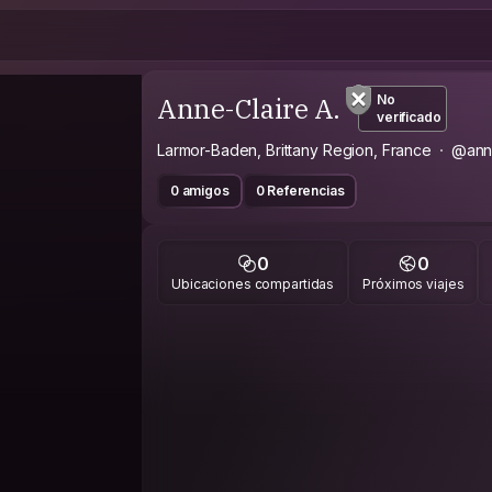
Anne-Claire A.
No
verificado
Larmor-Baden, Brittany Region, France
@anne
0 amigos
0 Referencias
0
0
Ubicaciones compartidas
Próximos viajes