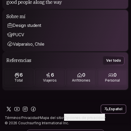
good people along the way
Sobre mí
Design student
PUCV
Valparaíso, Chile
Referencias
Ver todo
6
6
0
0
Total
Viajeros
Anfitriones
Personal
Español
Términos
Privacidad
Mapa del sitio
Opciones de privacidad
© 2026 Couchsurfing International Inc.