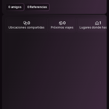
0 amigos
0 Referencias
0
0
1
Ubicaciones compartidas
Próximos viajes
Lugares donde has v