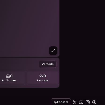
Ver todo
0
0
Anfitriones
Personal
Español