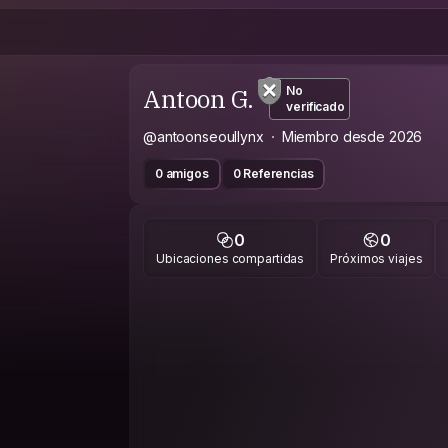
Antoon G.
No
verificado
@antoonseoullynx
Miembro desde 2026
0 amigos
0 Referencias
0
0
Ubicaciones compartidas
Próximos viajes