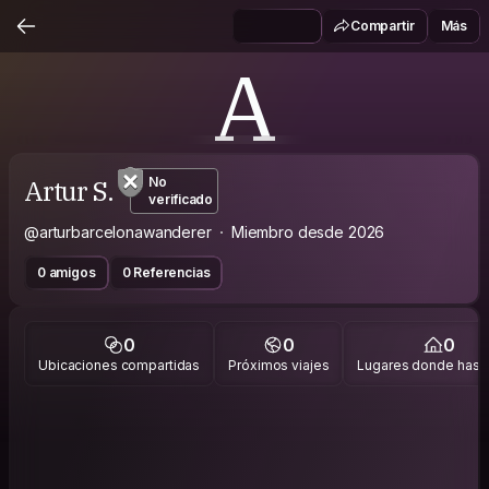
Compartir
Más
A
Artur S.
No
verificado
@arturbarcelonawanderer
Miembro desde 2026
0 amigos
0 Referencias
0
0
0
Ubicaciones compartidas
Próximos viajes
Lugares donde has v