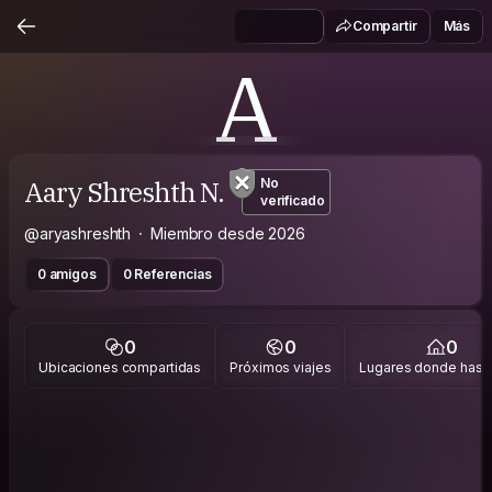
Compartir
Más
A
Aary Shreshth N.
No
verificado
@aryashreshth
Miembro desde 2026
0 amigos
0 Referencias
0
0
0
Ubicaciones compartidas
Próximos viajes
Lugares donde has v