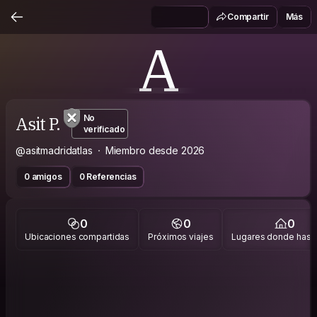
Compartir
Más
A
Asit P.
No
verificado
@asitmadridatlas
Miembro desde 2026
0 amigos
0 Referencias
0
0
0
Ubicaciones compartidas
Próximos viajes
Lugares donde has v