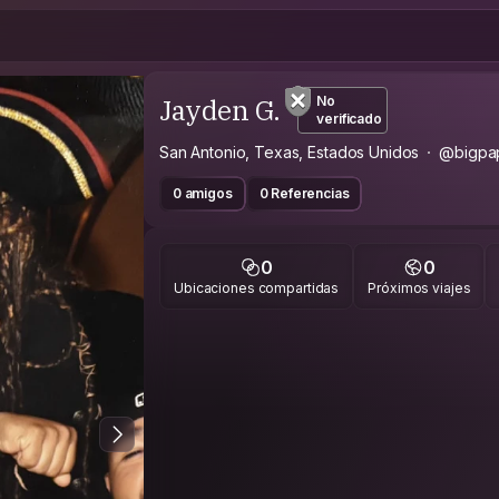
Jayden G.
No
verificado
San Antonio, Texas, Estados Unidos
@bigpap
0 amigos
0 Referencias
0
0
Ubicaciones compartidas
Próximos viajes